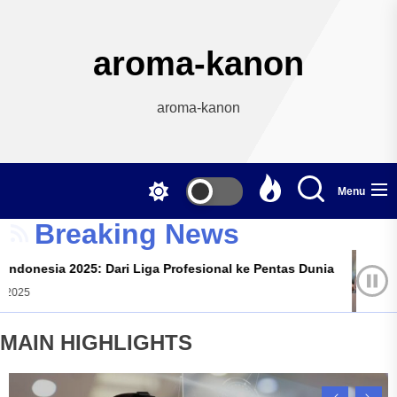
Skip
to
the
aroma-kanon
content
aroma-kanon
Menu
Breaking News
Liga Profesional ke Pentas Dunia
Fashion Digital 
Gasten Gasten
O
MAIN HIGHLIGHTS