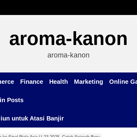
aroma-kanon
aroma-kanon
erce
Finance
Health
Marketing
Online G
in Posts
un untuk Atasi Banjir
 ke Final Piala Asia U-23 2025, Cetak Sejarah Baru