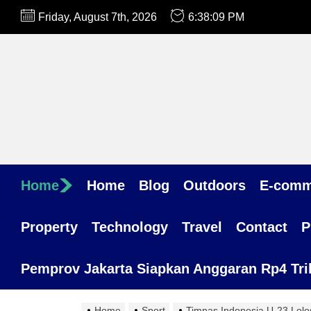
Skip
Friday, August 7th, 2026
6:38:11 PM
to
the
content
Home
Home
Blog
Outdoors
E-comm
Property
Technology
Travel
Contact
P
Pemprov Jakarta Siapkan Anggaran Rp4 Trili
Home
Sport
Timnas Indonesia U-23 Lolos