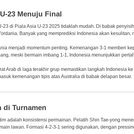
 U-23 Menuju Final
-23 di Piala Asia U-23 2025 tidaklah mudah. Di babak penyisi
Yordania. Banyak yang memprediksi Indonesia akan kesulitan, 
ia menjadi momentum penting. Kemenangan 3-1 memberi keper
ng, meski bermain imbang 1-1, Indonesia menunjukkan pertaha
t Arab di laga terakhir grup memastikan langkah Indonesia ke 
rmasuk kemenangan tipis atas Australia di babak delapan besar.
n di Turnamen
 tim adalah konsistensi permainan. Pelatih Shin Tae-yong mene
main lawan. Formasi 4-2-3-1 sering digunakan, dengan pressing