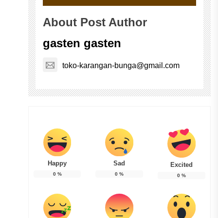
About Post Author
gasten gasten
toko-karangan-bunga@gmail.com
Happy
Sad
Excited
0
%
0
%
0
%