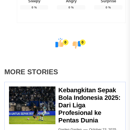
Sleepy
Angry
Surprise
0
%
0
%
0
%
0
0
MORE STORIES
Kebangkitan Sepak
Bola Indonesia 2025:
Dari Liga
Profesional ke
Pentas Dunia
Gasten Gasten
October 23, 2025