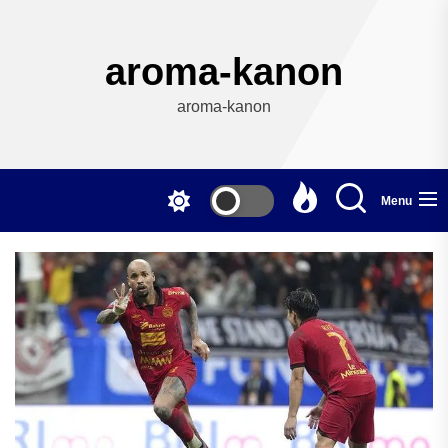
Skip
to
the
aroma-kanon
content
aroma-kanon
Menu