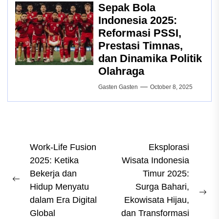
Sepak Bola
Indonesia 2025:
Reformasi PSSI,
Prestasi Timnas,
dan Dinamika Politik
Olahraga
Gasten Gasten
October 8, 2025
Post
Work-Life Fusion
Eksplorasi
2025: Ketika
Wisata Indonesia
navigation
Bekerja dan
Timur 2025:
Previous
Hidup Menyatu
Surga Bahari,
post:
Ne
dalam Era Digital
Ekowisata Hijau,
pos
Global
dan Transformasi