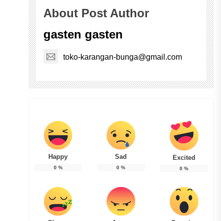
About Post Author
gasten gasten
toko-karangan-bunga@gmail.com
Happy
Sad
Excited
0
%
0
%
0
%