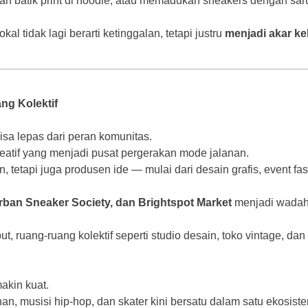
 batik print di hoodie, atau memadukan sneakers dengan sar
l tidak lagi berarti ketinggalan, tetapi justru
menjadi akar ke
g Kolektif
bisa lepas dari peran komunitas.
eatif yang menjadi pusat pergerakan mode jalanan.
tetapi juga produsen ide — mulai dari desain grafis, event f
rban Sneaker Society, dan Brightspot Market
menjadi wadah 
t, ruang-ruang kolektif seperti studio desain, toko vintage, dan
makin kuat.
an, musisi hip-hop, dan skater kini bersatu dalam satu ekosistem