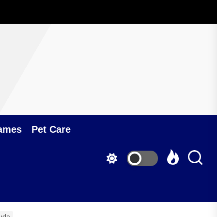
ames
Pet Care
Muda