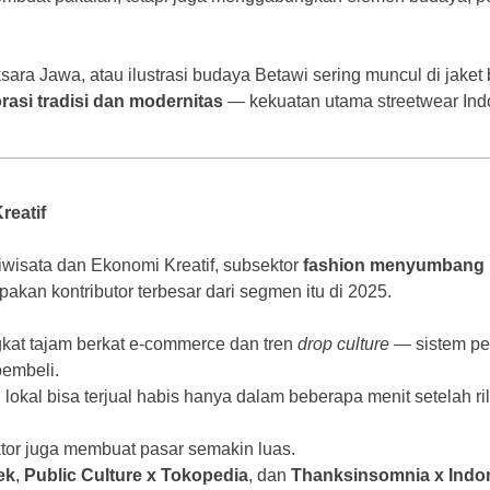
aksara Jawa, atau ilustrasi budaya Betawi sering muncul di jake
rasi tradisi dan modernitas
— kekuatan utama streetwear Ind
reatif
wisata dan Ekonomi Kreatif, subsektor
fashion menyumbang leb
pakan kontributor terbesar dari segmen itu di 2025.
gkat tajam berkat e-commerce dan tren
drop culture
— sistem pe
pembeli.
okal bisa terjual habis hanya dalam beberapa menit setelah ril
sektor juga membuat pasar semakin luas.
ek
,
Public Culture x Tokopedia
, dan
Thanksinsomnia x Indo