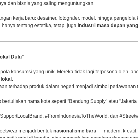
ya dan bisnis yang saling menguntungkan.
an kerja baru: desainer, fotografer, model, hingga pengelola k
hanya tentang estetika, tetapi juga
industri masa depan yang 
Lokal Dulu”
ola konsumsi yang unik. Mereka tidak lagi terpesona oleh label 
lokal.
an terhadap produk dalam negeri menjadi simbol perlawanan t
ertuliskan nama kota seperti “Bandung Supply” atau “Jakarta D
.
i #SupportLocalBrand, #FromIndonesiaToTheWorld, dan #Streetw
treetwear menjadi bentuk
nasionalisme baru
— modern, kreatif,