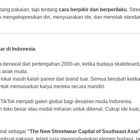
ang pakaian, tapi tentang
cara berpikir dan berperilaku
. Str
k mengekspresikan diri, menyuarakan ide, dan menolak standar
ar di Indonesia
ia berawal dari pertengahan 2000-an, ketika budaya skateboard
 anak muda.
lokal masih kalah pamor dari brand luar. Semua berubah ketika
ntuk memasarkan karya mereka secara mandiri.
 TikTok menjadi galeri global bagi desainer muda Indonesia.
 toko besar atau modal miliaran untuk dikenal. Cukup ide kuat
enal sebagai
“The New Streetwear Capital of Southeast Asia
mbuat pakaian, tetapi juga menggabungkan elemen budaya, pes