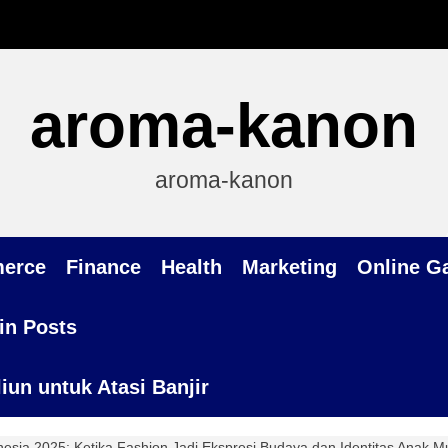
aroma-kanon
aroma-kanon
erce
Finance
Health
Marketing
Online G
in Posts
un untuk Atasi Banjir
nesia 2025: Ketika Fashion Jadi Ekspresi Budaya dan Identitas Anak 