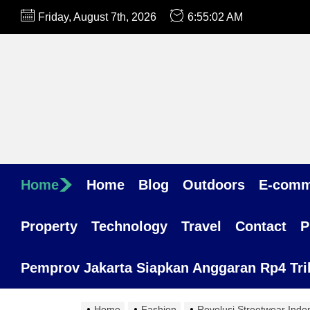
Skip
Friday, August 7th, 2026
6:55:03 AM
to
the
content
Home
Home
Blog
Outdoors
E-comm
Property
Technology
Travel
Contact
P
Pemprov Jakarta Siapkan Anggaran Rp4 Trili
Home
Fashion
Revolusi Streetwear Indo