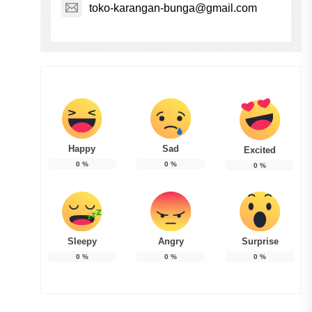
toko-karangan-bunga@gmail.com
Happy
Sad
Excited
0
%
0
%
0
%
Sleepy
Angry
Surprise
0
%
0
%
0
%