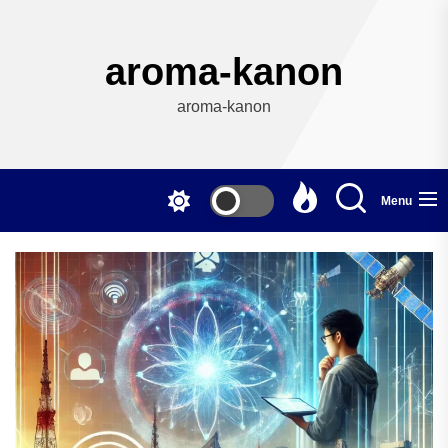
Skip
to
the
aroma-kanon
content
aroma-kanon
Menu