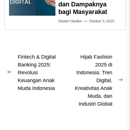
dan Dampaknya
bagi Masyarakat
Gasten Gasten
October 3, 2025
Post
Fintech & Digital
Hijab Fashion
Banking 2025:
2025 di
navigation
Revolusi
Indonesia: Tren
Previous
Keuangan Anak
Digital,
post:
Ne
Muda Indonesia
Kreativitas Anak
pos
Muda, dan
Industri Global