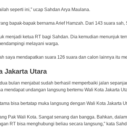
ilah seperti ini,” ucap Sahdan Arya Maulana.
ang bapak-bapak bernama Arief Hamzah. Dari 143 suara sah, 
uk menjadi ketua RT bagi Sahdan. Dia kemudian menunjuk te
mendampingi melayani warga.
lah saya mendapatkan suara 126 suara dan calon lainnya itu m
 Jakarta Utara
 dua bulan menjabat sudah berhasil memperbaiki jalan sepanja
 mendapat undangan langsung bertemu Wali Kota Jakarta Uta
ama bisa bertatap muka langsung dengan Wali Kota Jakarta Ut
ndang Pak Wali Kota. Sangat senang dan bangga. Bahkan, dala
ngan RT bisa menghubungi beliau secara langsung,” kata Sahda