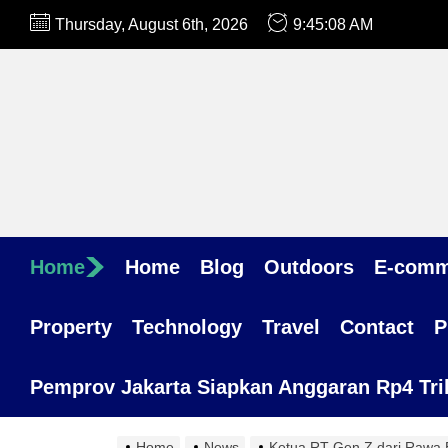
Skip
Thursday, August 6th, 2026
9:45:09 AM
to
the
content
Home
Home
Blog
Outdoors
E-comm
Property
Technology
Travel
Contact
P
Pemprov Jakarta Siapkan Anggaran Rp4 Trili
Home
News
Ketua RT Gen Z dari Rawa B