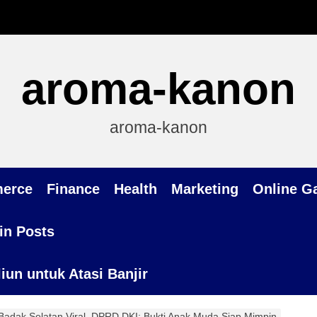
aroma-kanon
aroma-kanon
erce
Finance
Health
Marketing
Online G
in Posts
un untuk Atasi Banjir
adak Selatan Viral, DPRD DKI: Bukti Anak Muda Siap Mimpin