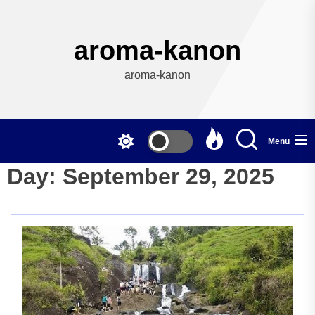
Skip
to
the
aroma-kanon
content
aroma-kanon
Menu
Day:
September 29, 2025