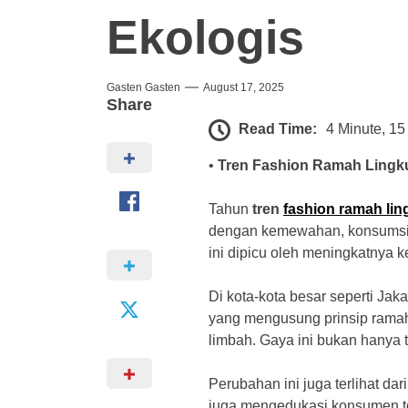
Ekologis
Gasten Gasten
August 17, 2025
Share
Read Time:
4 Minute, 1
•
Tren Fashion Ramah Lingk
Tahun
tren
fashion ramah li
dengan kemewahan, konsumsi ber
ini dipicu oleh meningkatnya k
Di kota-kota besar seperti Ja
yang mengusung prinsip ramah
limbah. Gaya ini bukan hanya t
Perubahan ini juga terlihat da
juga mengedukasi konsumen te