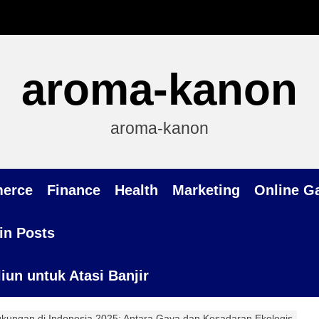
aroma-kanon
aroma-kanon
erce
Finance
Health
Marketing
Online G
in Posts
un untuk Atasi Banjir
kungan di Indonesia 2025: Antara Gaya dan Kesadaran Ekologis