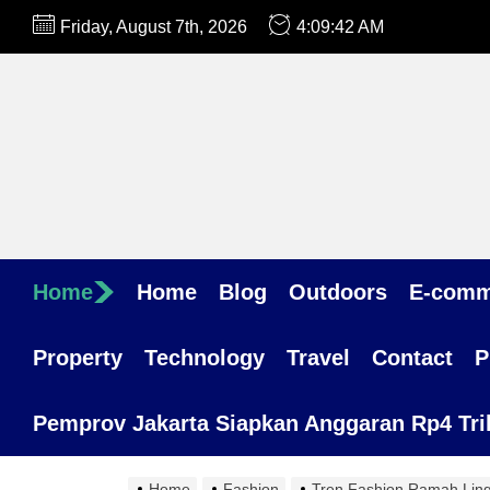
Skip
Friday, August 7th, 2026
4:09:43 AM
to
the
content
Home
Home
Blog
Outdoors
E-comm
Property
Technology
Travel
Contact
P
Pemprov Jakarta Siapkan Anggaran Rp4 Trili
Home
Fashion
Tren Fashion Ramah Ling