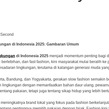
5 Second
ungan di Indonesia 2025: Gambaran Umum
ngkungan
di Indonesia 2025
menjadi momentum penting bagi dun
lebihan, dan fast fashion, kini masyarakat mulai beralih ke pi
esadaran lingkungan, terutama di kalangan generasi muda yang l
karta, Bandung, dan Yogyakarta, gerakan slow fashion semaki
 lingkungan dengan memanfaatkan bahan daur ulang, pewarna a
entang pakaian, tetapi juga tentang sikap hidup yang lebih be
ri meningkatnya brand lokal yang fokus pada fashion berkelanju
ntang pentingnya memilih pakaian dengan bijak. Fashion kini