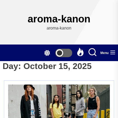
Skip
to
the
aroma-kanon
content
aroma-kanon
Menu
Day:
October 15, 2025